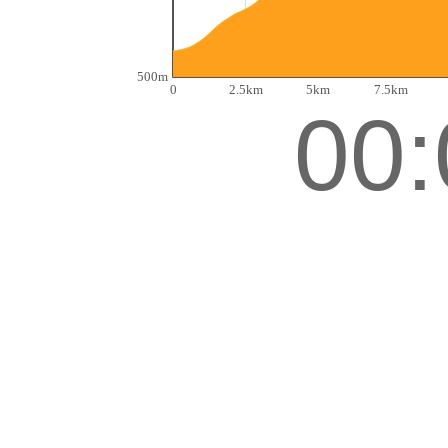
500m
0
2.5km
5km
7.5km
00: