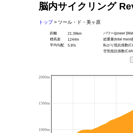
脳内サイクリング Rev
トップ
>
ツール・ド・美ヶ原
距離
パワー(power [Watt
21.39km
標高差
総重量(total mass[k
1244m
平均勾配
転がり抵抗係数(Crr
5.8%
空気抵抗係数(CdA
2000m
1500m
1000m